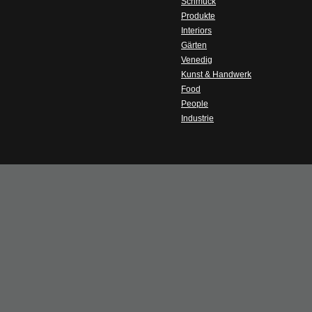
Schmuck
Produkte
Interiors
Gärten
Venedig
Kunst & Handwerk
Food
People
Industrie