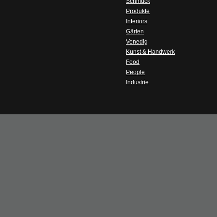
Schmuck
Produkte
Interiors
Gärten
Venedig
Kunst & Handwerk
Food
People
Industrie