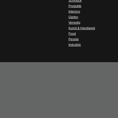
Schmuck
Produkte
Interiors
Gärten
Venedig
Kunst & Handwerk
Food
People
Industrie