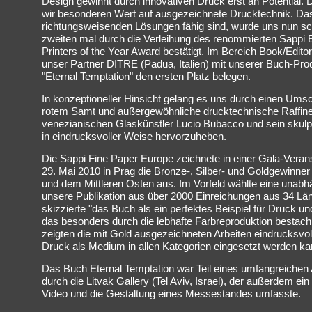
Design gewinnt durch innovativen Druck erst an Potential. 
wir besonderen Wert auf ausgezeichnete Drucktechnik. Das
richtungsweisenden Lösungen fähig sind, wurde uns nun 
zweiten mal durch die Verleihung des renommierten Sappi
Printers of the Year Award bestätigt. Im Bereich Book/Editor
unser Partner DITRE (Padua, Italien) mit unserer Buch-Pro
"Eternal Temptation" den ersten Platz belegen.
In konzeptioneller Hinsicht gelang es uns durch einen Ums
rotem Samt und außergewöhnliche drucktechnische Raffin
venezianischen Glaskünstler Lucio Bubacco und sein skulp
in eindrucksvoller Weise hervorzuheben.
Die Sappi Fine Paper Europe zeichnete in einer Gala-Veran
29. Mai 2010 in Prag die Bronze-, Silber- und Goldgewinne
und dem Mittleren Osten aus. Im Vorfeld wählte eine unabh
unsere Publikation aus über 2000 Einreichungen aus 34 Lä
skizzierte "das Buch als ein perfektes Beispiel für Druck u
das besonders durch die lebhafte Farbreproduktion besta
zeigten die mit Gold ausgezeichneten Arbeiten eindrucksvoll,
Druck als Medium in allen Kategorien eingesetzt werden ka
Das Buch Eternal Temptation war Teil eines umfangreichen 
durch die Litvak Gallery (Tel Aviv, Israel), der außerdem ein
Video und die Gestaltung eines Messestandes umfasste.